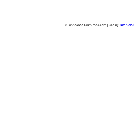
©TennesseeTeamPride.com | Site by
luxstudio