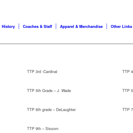
History
Coaches & Staff
Apparel & Merchandise
Other Links
TTP 3rd -Cardinal
TTP 4
TTP 5th Grade – J. Wade
TTP 5
TTP 6th grade – DeLaughter
TTP 7
TTP 9th – Sissom